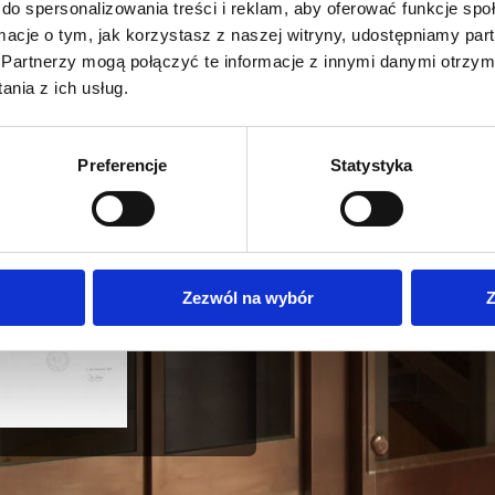
do spersonalizowania treści i reklam, aby oferować funkcje sp
tkim czasie usuwa ewentualne
awarie
.
rządzeń.
ormacje o tym, jak korzystasz z naszej witryny, udostępniamy p
Partnerzy mogą połączyć te informacje z innymi danymi otrzym
aszą działalność prowadzimy głównie na
nia z ich usług.
ietokrzyskiego
. Podejmujemy się także
ji urządzeń dźwigowych
nadane przez
Preferencje
Statystyka
Zezwól na wybór
Z