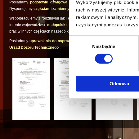
Wykorzystujemy pliki cookie 
Posiadamy
pogotowie dźwigowe działające 24h na dobę
, które w kró
Dysponujemy
częściami zamiennymi
wszystkich montowanych przez nas u
ruch w naszej witrynie. Inf
reklamowym i analitycznym. 
Współpracujemy z rodzimymi jak i europejskimi firmami z naszej branży. N
uzyskanymi podczas korzysta
terenie województwa:
małopolskiego, podkarpackiego, śląskiego oraz św
prac w innych częściach naszego kraju.
Wybór
Posiadamy
uprawnienia do naprawy, montażu, wytwarzania i modernizac
Niezbędne
zgody
Urząd Dozoru Technicznego
.
Odmowa