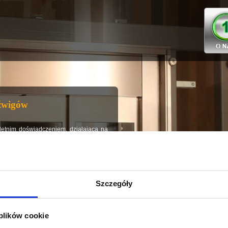
źwigów
oletnim doświadczeniem, działająca na
lności naszej firmy zajmowaliśmy się
ice
, jednak od 1991 roku poszerzyliśmy
 roku także o
windy oraz różnego typu
yschodowe o torze jazdy prostym i
Szczegóły
ządzeń dźwigowych
(windy osobowe,
la przemysłu), zajmujemy się również
 plików cookie