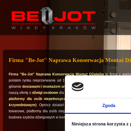
Firma "Be-Jot" Naprawa Konserwacja Montaż D
Firma "Be-Jot" Naprawa Konserwacja Montaż Dźwigów
to firma z wiel
polskim rynku nieprzerwanie od 1968 roku. W początkowym okresie działa
głównie
dostawami i montażem urządzeń dla przemysłu: wciągniki i suwn
naszą ofertę o
dźwigi osobowe
dla budownictwa mieszkaniowego, a od 2000
platformy dla osób niepełnosprawnych (o wznoszeniu pionowym, prz
Zgoda
krzywoliniowym)
. Oprócz działań związanych z
montażem i obsługą ur
towarowe, platformy dla osób niepełnosprawnych, urządzenia dźwigowe d
budowa szybów dźwigowych w konstrukcji betonowej jak i stalowej.
Niniejsza strona korzysta z